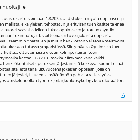
huoltajille
uudistus astui voimaan 1.8.2025. Uudistuksen myötä oppimisen ja
mallista, eikä yleisen, tehostetun ja erityisen tuen käsitteitä enää
et ja nuoret saavat edelleen tukea oppimiseen ja koulunkäyntiin.
ämään tukimuotoja. Tavoitteena on tukea jokaista oppilasta
aa useammin opettajien ja muun henkilöstön välisenä yhteistyönä.
hikoulussaan tutussa ympäristössä. Siirtymäaika Oppimisen tuen
arkoittaa, että voimassa olevan kolmiportaisen tuen
tymäaika kestää 31.8.2026 saakka. Siirtymäaikana kaikki
ja henkilökohtaiset opetuksen järjestämistä koskevat suunnitelmat
ttaa sitä, että tänä lukuvuotena jokaisen oppilaan, jolla on
vat tuen järjestelyt uuden lainsäädännön pohjalta yhteistyössä
ös opiskeluhuollon työntekijöitä (koulupsykologi, koulukuraattori,