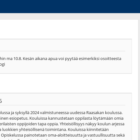
hin ma 10.8. Kesän aikana apua voi pyytää esimerkiksi osoitteesta
ogi
6
ulussa ja syksyllä 2024 valmistuneessa uudessa Raasakan koulussa.
ainen esiopetus. Kouluissa kannustetaan oppilasta löytämään omia
laisten oppijoiden tapa oppia. Yhteisöllisyys näkyy koulun arjessa
 luokkien yhteisöllisenä toimintana. Kouluissa kiinnitetään
 Opiskelussa painotetaan oma-aloitteisuutta ja vastuullisuutta sekä