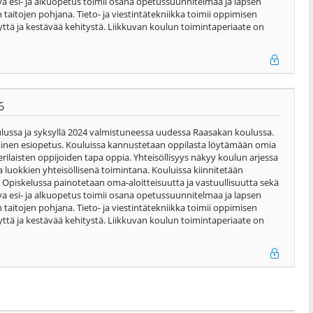
ava esi- ja alkuopetus toimii osana opetussuunnitelmaa ja lapsen
taitojen pohjana. Tieto- ja viestintätekniikka toimii oppimisen
tä ja kestävää kehitystä. Liikkuvan koulun toimintaperiaate on
6
ulussa ja syksyllä 2024 valmistuneessa uudessa Raasakan koulussa.
ainen esiopetus. Kouluissa kannustetaan oppilasta löytämään omia
laisten oppijoiden tapa oppia. Yhteisöllisyys näkyy koulun arjessa
 luokkien yhteisöllisenä toimintana. Kouluissa kiinnitetään
 Opiskelussa painotetaan oma-aloitteisuutta ja vastuullisuutta sekä
ava esi- ja alkuopetus toimii osana opetussuunnitelmaa ja lapsen
taitojen pohjana. Tieto- ja viestintätekniikka toimii oppimisen
tä ja kestävää kehitystä. Liikkuvan koulun toimintaperiaate on