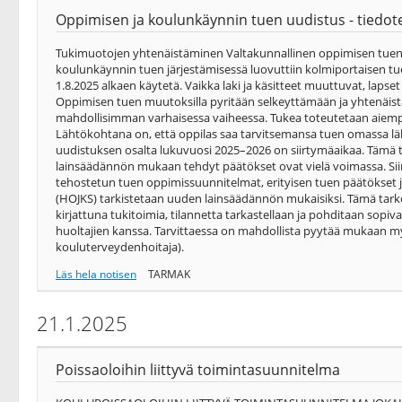
Oppimisen ja koulunkäynnin tuen uudistus - tiedote 
Tukimuotojen yhtenäistäminen Valtakunnallinen oppimisen tuen 
koulunkäynnin tuen järjestämisessä luovuttiin kolmiportaisen tuen 
1.8.2025 alkaen käytetä. Vaikka laki ja käsitteet muuttuvat, laps
Oppimisen tuen muutoksilla pyritään selkeyttämään ja yhtenäist
mahdollisimman varhaisessa vaiheessa. Tukea toteutetaan aiemp
Lähtökohtana on, että oppilas saa tarvitsemansa tuen omassa lä
uudistuksen osalta lukuvuosi 2025–2026 on siirtymäaikaa. Tämä t
lainsäädännön mukaan tehdyt päätökset ovat vielä voimassa. Siir
tehostetun tuen oppimissuunnitelmat, erityisen tuen päätökset 
(HOJKS) tarkistetaan uuden lainsäädännön mukaisiksi. Tämä tarkoi
kirjattuna tukitoimia, tilannetta tarkastellaan ja pohditaan sopi
huoltajien kanssa. Tarvittaessa on mahdollista pyytää mukaan my
kouluterveydenhoitaja).
Läs hela notisen
TARMAK
21.1.2025
Poissaoloihin liittyvä toimintasuunnitelma