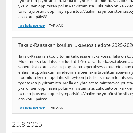
työntekoa ja yrittämistä. Meillä on yhteiset toimintatavat. Joust
yksilöllisen oppimisen polun vahvistamista. Lukutaito on kaikkien 
tukena ja osana oppimisympäristöä. Vaalimme ympäristön siisteyt
osa koulupäivää.
Läs hela notisen
TARMAK
Takalo-Raasakan koulun lukuvuositiedote 2025-202
Takalo-Raasakan koulu toimii kahdessa eri yksikössä, Takalon ko
Molemmissa kouluissa on luokat 1-6 sekä varhaiskasvatuksen al
vahvuuksia koululaisena ja oppijana. Opetuksessa huomioidaan eri
erilaisina oppilaskunnan ideoimina teema- ja tapahtumapäivinä ja
huomiota hyviin tapoihin, siisteyteen ja toisensa huomioimiseen.
työntekoa ja yrittämistä. Meillä on yhteiset toimintatavat. Joust
yksilöllisen oppimisen polun vahvistamista. Lukutaito on kaikkien 
tukena ja osana oppimisympäristöä. Vaalimme ympäristön siisteyt
osa koulupäivää.
Läs hela notisen
TARMAK
25.8.2025