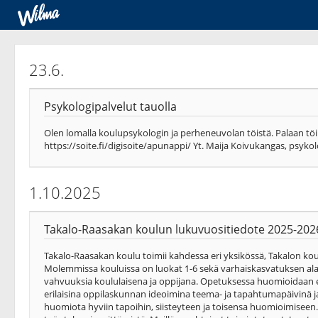
23.6.
Psykologipalvelut tauolla
Olen lomalla koulupsykologin ja perheneuvolan töistä. Palaan töi
https://soite.fi/digisoite/apunappi/ Yt. Maija Koivukangas, psykol
1.10.2025
Takalo-Raasakan koulun lukuvuositiedote 2025-202
Takalo-Raasakan koulu toimii kahdessa eri yksikössä, Takalon ko
Molemmissa kouluissa on luokat 1-6 sekä varhaiskasvatuksen al
vahvuuksia koululaisena ja oppijana. Opetuksessa huomioidaan eri
erilaisina oppilaskunnan ideoimina teema- ja tapahtumapäivinä ja
huomiota hyviin tapoihin, siisteyteen ja toisensa huomioimiseen.