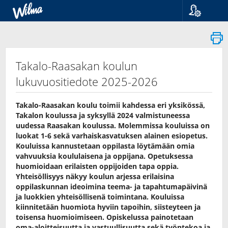
Kieli
Suomi
Svenska
English
Takalo-Raasakan koulun
lukuvuositiedote 2025-2026
Takalo-Raasakan koulu toimii kahdessa eri yksikössä,
Takalon koulussa ja syksyllä 2024 valmistuneessa
uudessa Raasakan koulussa. Molemmissa kouluissa on
luokat 1-6 sekä varhaiskasvatuksen alainen esiopetus.
Kouluissa kannustetaan oppilasta löytämään omia
vahvuuksia koululaisena ja oppijana. Opetuksessa
huomioidaan erilaisten oppijoiden tapa oppia.
Yhteisöllisyys näkyy koulun arjessa erilaisina
oppilaskunnan ideoimina teema- ja tapahtumapäivinä
ja luokkien yhteisöllisenä toimintana. Kouluissa
kiinnitetään huomiota hyviin tapoihin, siisteyteen ja
toisensa huomioimiseen. Opiskelussa painotetaan
oma-aloitteisuutta ja vastuullisuutta sekä työntekoa ja