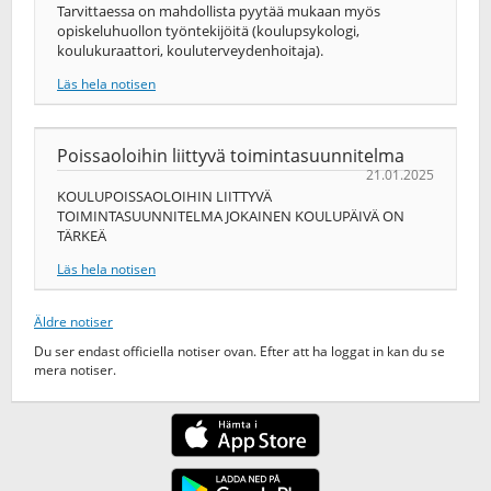
Tarvittaessa on mahdollista pyytää mukaan myös
opiskeluhuollon työntekijöitä (koulupsykologi,
koulukuraattori, kouluterveydenhoitaja).
Läs hela notisen
Poissaoloihin liittyvä toimintasuunnitelma
21.01.2025
KOULUPOISSAOLOIHIN LIITTYVÄ
TOIMINTASUUNNITELMA JOKAINEN KOULUPÄIVÄ ON
TÄRKEÄ
Läs hela notisen
Äldre notiser
Du ser endast officiella notiser ovan. Efter att ha loggat in kan du se
mera notiser.