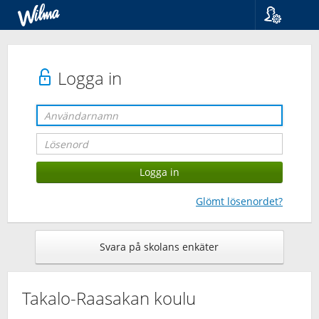
Språk
Suomi
Svenska
Logga in
English
Glömt lösenordet?
Svara på skolans enkäter
Takalo-Raasakan koulu