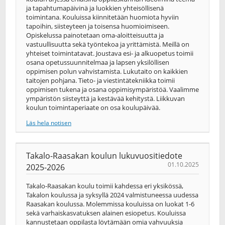
ja tapahtumapäivinä ja luokkien yhteisöllisenä
toimintana. Kouluissa kiinnitetään huomiota hyviin
tapoihin, siisteyteen ja toisensa huomioimiseen.
Opiskelussa painotetaan oma-aloitteisuutta ja
vastuullisuutta sekä työntekoa ja yrittämistä. Meillä on
yhteiset toimintatavat. Joustava esi- ja alkuopetus toimii
osana opetussuunnitelmaa ja lapsen yksilöllisen
oppimisen polun vahvistamista. Lukutaito on kaikkien
taitojen pohjana. Tieto- ja viestintätekniikka toimii
oppimisen tukena ja osana oppimisympäristöä. Vaalimme
ympäristön siisteyttä ja kestävää kehitystä. Liikkuvan
koulun toimintaperiaate on osa koulupäivää.
Läs hela notisen
Takalo-Raasakan koulun lukuvuositiedote
01.10.2025
2025-2026
Takalo-Raasakan koulu toimii kahdessa eri yksikössä,
Takalon koulussa ja syksyllä 2024 valmistuneessa uudessa
Raasakan koulussa. Molemmissa kouluissa on luokat 1-6
sekä varhaiskasvatuksen alainen esiopetus. Kouluissa
kannustetaan oppilasta löytämään omia vahvuuksia