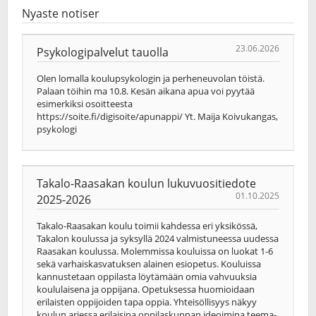
Nyaste notiser
23.06.2026
Psykologipalvelut tauolla
Olen lomalla koulupsykologin ja perheneuvolan töistä.
Palaan töihin ma 10.8. Kesän aikana apua voi pyytää
esimerkiksi osoitteesta
https://soite.fi/digisoite/apunappi/ Yt. Maija Koivukangas,
psykologi
Takalo-Raasakan koulun lukuvuositiedote
01.10.2025
2025-2026
Takalo-Raasakan koulu toimii kahdessa eri yksikössä,
Takalon koulussa ja syksyllä 2024 valmistuneessa uudessa
Raasakan koulussa. Molemmissa kouluissa on luokat 1-6
sekä varhaiskasvatuksen alainen esiopetus. Kouluissa
kannustetaan oppilasta löytämään omia vahvuuksia
koululaisena ja oppijana. Opetuksessa huomioidaan
erilaisten oppijoiden tapa oppia. Yhteisöllisyys näkyy
koulun arjessa erilaisina oppilaskunnan ideoimina teema-