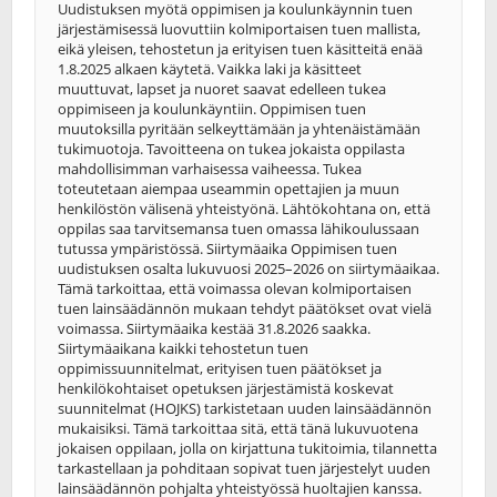
Uudistuksen myötä oppimisen ja koulunkäynnin tuen
järjestämisessä luovuttiin kolmiportaisen tuen mallista,
eikä yleisen, tehostetun ja erityisen tuen käsitteitä enää
1.8.2025 alkaen käytetä. Vaikka laki ja käsitteet
muuttuvat, lapset ja nuoret saavat edelleen tukea
oppimiseen ja koulunkäyntiin. Oppimisen tuen
muutoksilla pyritään selkeyttämään ja yhtenäistämään
tukimuotoja. Tavoitteena on tukea jokaista oppilasta
mahdollisimman varhaisessa vaiheessa. Tukea
toteutetaan aiempaa useammin opettajien ja muun
henkilöstön välisenä yhteistyönä. Lähtökohtana on, että
oppilas saa tarvitsemansa tuen omassa lähikoulussaan
tutussa ympäristössä. Siirtymäaika Oppimisen tuen
uudistuksen osalta lukuvuosi 2025–2026 on siirtymäaikaa.
Tämä tarkoittaa, että voimassa olevan kolmiportaisen
tuen lainsäädännön mukaan tehdyt päätökset ovat vielä
voimassa. Siirtymäaika kestää 31.8.2026 saakka.
Siirtymäaikana kaikki tehostetun tuen
oppimissuunnitelmat, erityisen tuen päätökset ja
henkilökohtaiset opetuksen järjestämistä koskevat
suunnitelmat (HOJKS) tarkistetaan uuden lainsäädännön
mukaisiksi. Tämä tarkoittaa sitä, että tänä lukuvuotena
jokaisen oppilaan, jolla on kirjattuna tukitoimia, tilannetta
tarkastellaan ja pohditaan sopivat tuen järjestelyt uuden
lainsäädännön pohjalta yhteistyössä huoltajien kanssa.