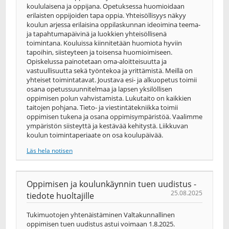
koululaisena ja oppijana. Opetuksessa huomioidaan
erilaisten oppijoiden tapa oppia. Yhteisöllisyys näkyy
koulun arjessa erilaisina oppilaskunnan ideoimina teema-
ja tapahtumapäivinä ja luokkien yhteisöllisenä
toimintana. Kouluissa kiinnitetään huomiota hyviin
tapoihin, siisteyteen ja toisensa huomioimiseen.
Opiskelussa painotetaan oma-aloitteisuutta ja
vastuullisuutta sekä työntekoa ja yrittämistä. Meillä on
yhteiset toimintatavat. Joustava esi- ja alkuopetus toimii
osana opetussuunnitelmaa ja lapsen yksilöllisen
oppimisen polun vahvistamista. Lukutaito on kaikkien
taitojen pohjana. Tieto- ja viestintätekniikka toimii
oppimisen tukena ja osana oppimisympäristöä. Vaalimme
ympäristön siisteyttä ja kestävää kehitystä. Liikkuvan
koulun toimintaperiaate on osa koulupäivää.
Läs hela notisen
Oppimisen ja koulunkäynnin tuen uudistus -
25.08.2025
tiedote huoltajille
Tukimuotojen yhtenäistäminen Valtakunnallinen
oppimisen tuen uudistus astui voimaan 1.8.2025.