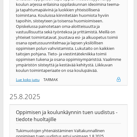
koulun arjessa erilaisina oppilaskunnan ideoimina teema-
ja tapahtumapäivinä ja luokkien yhteisöllisenä
toimintana. Kouluissa kiinnitetään huomiota hyviin
tapoihin, siisteyteen ja toisensa huomioimiseen.
Opiskelussa painotetaan oma-aloitteisuutta ja
vastuullisuutta sekä työntekoa ja yrittämistä. Meillä on
yhteiset toimintatavat. Joustava esi- ja alkuopetus toimii
osana opetussuunnitelmaa ja lapsen yksilöllisen
oppimisen polun vahvistamista. Lukutaito on kaikkien
taitojen pohjana. Tieto- ja viestintätekniikka toimii
oppimisen tukena ja osana oppimisympäristöä. Vaalimme
ympäristön siisteyttä ja kestävää kehitystä. Liikkuvan
koulun toimintaperiaate on osa koulupäivää.
Lue koko juttu
TARMAK
25.8.2025
Oppimisen ja koulunkäynnin tuen uudistus -
tiedote huoltajille
Tukimuotojen yhtenäistäminen Valtakunnallinen
oppimisen tuen uudistus astui voimaan 1.8.2025.