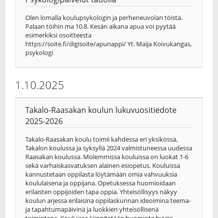
Olen lomalla koulupsykologin ja perheneuvolan töistä.
Palaan töihin ma 10.8. Kesän aikana apua voi pyytää
esimerkiksi osoitteesta
https://soite.fi/digisoite/apunappi/ Yt. Maija Koivukangas,
psykologi
1.10.2025
Takalo-Raasakan koulun lukuvuositiedote
2025-2026
Takalo-Raasakan koulu toimii kahdessa eri yksikössä,
Takalon koulussa ja syksyllä 2024 valmistuneessa uudessa
Raasakan koulussa. Molemmissa kouluissa on luokat 1-6
sekä varhaiskasvatuksen alainen esiopetus. Kouluissa
kannustetaan oppilasta löytämään omia vahvuuksia
koululaisena ja oppijana. Opetuksessa huomioidaan
erilaisten oppijoiden tapa oppia. Yhteisöllisyys näkyy
koulun arjessa erilaisina oppilaskunnan ideoimina teema-
ja tapahtumapäivinä ja luokkien yhteisöllisenä