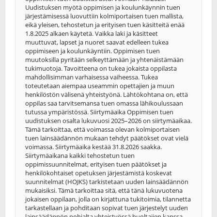
Uudistuksen myötä oppimisen ja koulunkäynnin tuen
järjestämisessä luovuttiin kolmiportaisen tuen mallista,
eikä yleisen, tehostetun ja erityisen tuen käsitteitä enää
1.8.2025 alkaen käytetä. Vaikka laki ja käsitteet
muuttuvat, lapset ja nuoret saavat edelleen tukea
oppimiseen ja koulunkäyntiin. Oppimisen tuen
muutoksilla pyritään selkeyttämään ja yhtenäistämään
tukimuotoja. Tavoitteena on tukea jokaista oppilasta
mahdollisimman varhaisessa vaiheessa. Tukea
toteutetaan aiempaa useammin opettajien ja muun
henkilöstön välisenä yhteistyönä. Lähtökohtana on, että
oppilas saa tarvitsemansa tuen omassa lähikoulussaan
tutussa ympäristössä. Siirtymäaika Oppimisen tuen
uudistuksen osalta lukuvuosi 2025–2026 on siirtymäaikaa.
Tämä tarkoittaa, että voimassa olevan kolmiportaisen
tuen lainsäädännön mukaan tehdyt päätökset ovat vielä
voimassa. Siirtymäaika kestää 31.8.2026 saakka.
Siirtymäaikana kaikki tehostetun tuen
oppimissuunnitelmat, erityisen tuen päätökset ja
henkilökohtaiset opetuksen järjestämistä koskevat
suunnitelmat (HOJKS) tarkistetaan uuden lainsäädännön
mukaisiksi. Tämä tarkoittaa sitä, että tänä lukuvuotena
jokaisen oppilaan, jolla on kirjattuna tukitoimia, tilannetta
tarkastellaan ja pohditaan sopivat tuen järjestelyt uuden
lainsäädännön pohjalta yhteistyössä huoltajien kanssa.