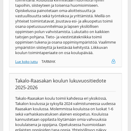
toimintana. Kouluissa kiinnitetään huomiota hyviin
tapoihin, siisteyteen ja toisensa huomioimiseen.
Opiskelussa painotetaan oma-aloitteisuutta ja
vastuullisuutta sekä työntekoa ja yrittämistä. Meillä on
yhteiset toimintatavat. Joustava esi- ja alkuopetus toimii
osana opetussuunnitelmaa ja lapsen yksilöllisen
oppimisen polun vahvistamista. Lukutaito on kaikkien
taitojen pohjana. Tieto- ja viestintätekniikka toimii
oppimisen tukena ja osana oppimisympäristöä. Vaalimme
ympäristön siisteyttä ja kestävää kehitystä. Liikkuvan
koulun toimintaperiaate on osa koulupäivää.
Lue koko juttu
TARMAK
Takalo-Raasakan koulun lukuvuositiedote
2025-2026
Takalo-Raasakan koulu toimii kahdessa eri yksikössä,
Takalon koulussa ja syksyllä 2024 valmistuneessa uudessa
Raasakan koulussa. Molemmissa kouluissa on luokat 1-6
sekä varhaiskasvatuksen alainen esiopetus. Kouluissa
kannustetaan oppilasta löytämään omia vahvuuksia
koululaisena ja oppijana. Opetuksessa huomioidaan
erilaisten oppijoiden tapa oppia. Yhteisöllisyys näkyy