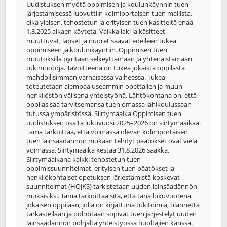
Uudistuksen myötä oppimisen ja koulunkäynnin tuen
järjestämisessä luovuttiin kolmiportaisen tuen mallista,
eikä yleisen, tehostetun ja erityisen tuen käsitteitä enää
1.8.2025 alkaen käytetä. Vaikka laki ja käsitteet
muuttuvat, lapset ja nuoret saavat edelleen tukea
oppimiseen ja koulunkäyntiin. Oppimisen tuen
muutoksilla pyritään selkeyttämään ja yhtenäistämään
tukimuotoja. Tavoitteena on tukea jokaista oppilasta
mahdollisimman varhaisessa vaiheessa. Tukea
toteutetaan aiempaa useammin opettajien ja muun
henkilöstön välisenä yhteistyönä. Lähtökohtana on, että
oppilas saa tarvitsemansa tuen omassa lähikoulussaan
tutussa ympäristössä. Siirtymäaika Oppimisen tuen
uudistuksen osalta lukuvuosi 2025–2026 on siirtymäaikaa.
Tämä tarkoittaa, että voimassa olevan kolmiportaisen
tuen lainsäädännön mukaan tehdyt päätökset ovat vielä
voimassa. Siirtymäaika kestää 31.8.2026 saakka.
Siirtymäaikana kaikki tehostetun tuen
oppimissuunnitelmat, erityisen tuen päätökset ja
henkilökohtaiset opetuksen järjestämistä koskevat
suunnitelmat (HOJKS) tarkistetaan uuden lainsäädännön
mukaisiksi. Tämä tarkoittaa sitä, että tänä lukuvuotena
jokaisen oppilaan, jolla on kirjattuna tukitoimia, tilannetta
tarkastellaan ja pohditaan sopivat tuen järjestelyt uuden
lainsäädännön pohjalta yhteistyössä huoltajien kanssa.