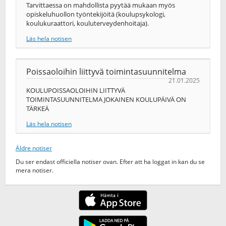
Tarvittaessa on mahdollista pyytää mukaan myös
opiskeluhuollon työntekijöitä (koulupsykologi,
koulukuraattori, kouluterveydenhoitaja).
Läs hela notisen
Poissaoloihin liittyvä toimintasuunnitelma
21.01.2025
KOULUPOISSAOLOIHIN LIITTYVÄ
TOIMINTASUUNNITELMA JOKAINEN KOULUPÄIVÄ ON
TÄRKEÄ
Läs hela notisen
Äldre notiser
Du ser endast officiella notiser ovan. Efter att ha loggat in kan du se
mera notiser.