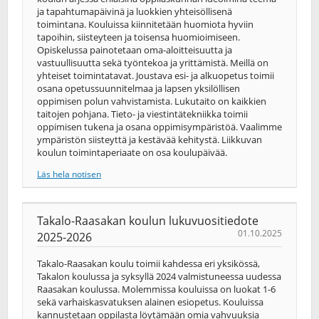
ja tapahtumapäivinä ja luokkien yhteisöllisenä
toimintana. Kouluissa kiinnitetään huomiota hyviin
tapoihin, siisteyteen ja toisensa huomioimiseen.
Opiskelussa painotetaan oma-aloitteisuutta ja
vastuullisuutta sekä työntekoa ja yrittämistä. Meillä on
yhteiset toimintatavat. Joustava esi- ja alkuopetus toimii
osana opetussuunnitelmaa ja lapsen yksilöllisen
oppimisen polun vahvistamista. Lukutaito on kaikkien
taitojen pohjana. Tieto- ja viestintätekniikka toimii
oppimisen tukena ja osana oppimisympäristöä. Vaalimme
ympäristön siisteyttä ja kestävää kehitystä. Liikkuvan
koulun toimintaperiaate on osa koulupäivää.
Läs hela notisen
Takalo-Raasakan koulun lukuvuositiedote
01.10.2025
2025-2026
Takalo-Raasakan koulu toimii kahdessa eri yksikössä,
Takalon koulussa ja syksyllä 2024 valmistuneessa uudessa
Raasakan koulussa. Molemmissa kouluissa on luokat 1-6
sekä varhaiskasvatuksen alainen esiopetus. Kouluissa
kannustetaan oppilasta löytämään omia vahvuuksia