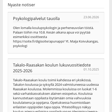
Nyaste notiser
23.06.2026
Psykologipalvelut tauolla
Olen lomalla koulupsykologin ja perheneuvolan töistä.
Palaan töihin ma 10.8. Kesän aikana apua voi pyytää
esimerkiksi osoitteesta
https://soite.fi/digisoite/apunappi/ Yt. Maija Koivukangas,
psykologi
Takalo-Raasakan koulun lukuvuositiedote
01.10.2025
2025-2026
Takalo-Raasakan koulu toimii kahdessa eri yksikössä,
Takalon koulussa ja syksyllä 2024 valmistuneessa uudessa
Raasakan koulussa. Molemmissa kouluissa on luokat 1-6
sekä varhaiskasvatuksen alainen esiopetus. Kouluissa
kannustetaan oppilasta löytämään omia vahvuuksia
koululaisena ja oppijana. Opetuksessa huomioidaan
erilaisten oppijoiden tapa oppia. Yhteisöllisyys näkyy
koulun arjessa erilaisina oppilaskunnan ideoimina teema-