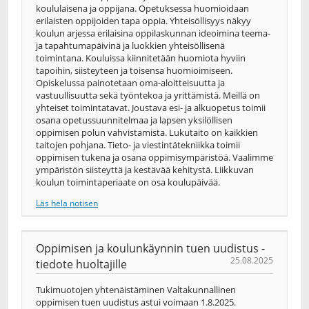
koululaisena ja oppijana. Opetuksessa huomioidaan
erilaisten oppijoiden tapa oppia. Yhteisöllisyys näkyy
koulun arjessa erilaisina oppilaskunnan ideoimina teema-
ja tapahtumapäivinä ja luokkien yhteisöllisenä
toimintana. Kouluissa kiinnitetään huomiota hyviin
tapoihin, siisteyteen ja toisensa huomioimiseen.
Opiskelussa painotetaan oma-aloitteisuutta ja
vastuullisuutta sekä työntekoa ja yrittämistä. Meillä on
yhteiset toimintatavat. Joustava esi- ja alkuopetus toimii
osana opetussuunnitelmaa ja lapsen yksilöllisen
oppimisen polun vahvistamista. Lukutaito on kaikkien
taitojen pohjana. Tieto- ja viestintätekniikka toimii
oppimisen tukena ja osana oppimisympäristöä. Vaalimme
ympäristön siisteyttä ja kestävää kehitystä. Liikkuvan
koulun toimintaperiaate on osa koulupäivää.
Läs hela notisen
Oppimisen ja koulunkäynnin tuen uudistus -
25.08.2025
tiedote huoltajille
Tukimuotojen yhtenäistäminen Valtakunnallinen
oppimisen tuen uudistus astui voimaan 1.8.2025.