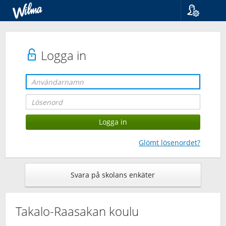
Språk
Suomi
Svenska
Logga in
English
Glömt lösenordet?
Svara på skolans enkäter
Takalo-Raasakan koulu