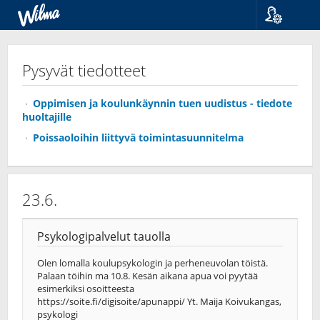
Kieli
Suomi
Pysyvät tiedotteet
Svenska
English
Oppimisen ja koulunkäynnin tuen uudistus - tiedote
huoltajille
Poissaoloihin liittyvä toimintasuunnitelma
23.6.
Psykologipalvelut tauolla
Olen lomalla koulupsykologin ja perheneuvolan töistä.
Palaan töihin ma 10.8. Kesän aikana apua voi pyytää
esimerkiksi osoitteesta
https://soite.fi/digisoite/apunappi/ Yt. Maija Koivukangas,
psykologi