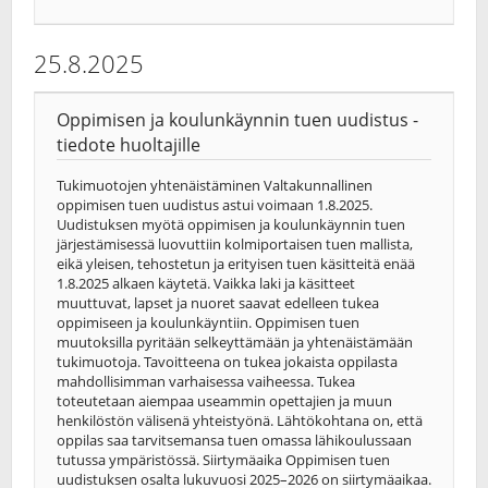
25.8.2025
Oppimisen ja koulunkäynnin tuen uudistus -
tiedote huoltajille
Tukimuotojen yhtenäistäminen Valtakunnallinen
oppimisen tuen uudistus astui voimaan 1.8.2025.
Uudistuksen myötä oppimisen ja koulunkäynnin tuen
järjestämisessä luovuttiin kolmiportaisen tuen mallista,
eikä yleisen, tehostetun ja erityisen tuen käsitteitä enää
1.8.2025 alkaen käytetä. Vaikka laki ja käsitteet
muuttuvat, lapset ja nuoret saavat edelleen tukea
oppimiseen ja koulunkäyntiin. Oppimisen tuen
muutoksilla pyritään selkeyttämään ja yhtenäistämään
tukimuotoja. Tavoitteena on tukea jokaista oppilasta
mahdollisimman varhaisessa vaiheessa. Tukea
toteutetaan aiempaa useammin opettajien ja muun
henkilöstön välisenä yhteistyönä. Lähtökohtana on, että
oppilas saa tarvitsemansa tuen omassa lähikoulussaan
tutussa ympäristössä. Siirtymäaika Oppimisen tuen
uudistuksen osalta lukuvuosi 2025–2026 on siirtymäaikaa.