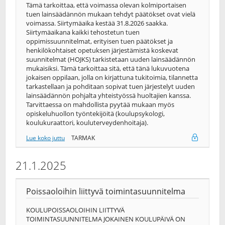
Tämä tarkoittaa, että voimassa olevan kolmiportaisen
tuen lainsäädännön mukaan tehdyt päätökset ovat vielä
voimassa. Siirtymäaika kestää 31.8.2026 saakka.
Siirtymäaikana kaikki tehostetun tuen
oppimissuunnitelmat, erityisen tuen päätökset ja
henkilökohtaiset opetuksen järjestämistä koskevat
suunnitelmat (HOJKS) tarkistetaan uuden lainsäädännön
mukaisiksi. Tämä tarkoittaa sitä, että tänä lukuvuotena
jokaisen oppilaan, jolla on kirjattuna tukitoimia, tilannetta
tarkastellaan ja pohditaan sopivat tuen järjestelyt uuden
lainsäädännön pohjalta yhteistyössä huoltajien kanssa.
Tarvittaessa on mahdollista pyytää mukaan myös
opiskeluhuollon työntekijöitä (koulupsykologi,
koulukuraattori, kouluterveydenhoitaja).
Lue koko juttu
TARMAK
21.1.2025
Poissaoloihin liittyvä toimintasuunnitelma
KOULUPOISSAOLOIHIN LIITTYVÄ
TOIMINTASUUNNITELMA JOKAINEN KOULUPÄIVÄ ON