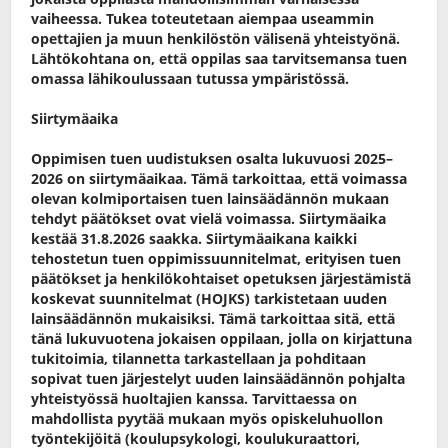
vaiheessa. Tukea toteutetaan aiempaa useammin
opettajien ja muun henkilöstön välisenä yhteistyönä.
Lähtökohtana on, että oppilas saa tarvitsemansa tuen
omassa lähikoulussaan tutussa ympäristössä.
Siirtymäaika
Oppimisen tuen uudistuksen osalta lukuvuosi 2025–
2026 on siirtymäaikaa. Tämä tarkoittaa, että voimassa
olevan kolmiportaisen tuen lainsäädännön mukaan
tehdyt päätökset ovat vielä voimassa. Siirtymäaika
kestää 31.8.2026 saakka. Siirtymäaikana kaikki
tehostetun tuen oppimissuunnitelmat, erityisen tuen
päätökset ja henkilökohtaiset opetuksen järjestämistä
koskevat suunnitelmat (HOJKS) tarkistetaan uuden
lainsäädännön mukaisiksi. Tämä tarkoittaa sitä, että
tänä lukuvuotena jokaisen oppilaan, jolla on kirjattuna
tukitoimia, tilannetta tarkastellaan ja pohditaan
sopivat tuen järjestelyt uuden lainsäädännön pohjalta
yhteistyössä huoltajien kanssa. Tarvittaessa on
mahdollista pyytää mukaan myös opiskeluhuollon
työntekijöitä (koulupsykologi, koulukuraattori,