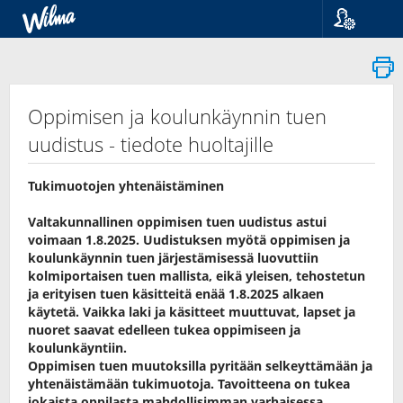
Kieli
Suomi
Svenska
English
Oppimisen ja koulunkäynnin tuen
uudistus - tiedote huoltajille
Tukimuotojen yhtenäistäminen
Valtakunnallinen oppimisen tuen uudistus astui
voimaan 1.8.2025. Uudistuksen myötä oppimisen ja
koulunkäynnin tuen järjestämisessä luovuttiin
kolmiportaisen tuen mallista, eikä yleisen, tehostetun
ja erityisen tuen käsitteitä enää 1.8.2025 alkaen
käytetä. Vaikka laki ja käsitteet muuttuvat, lapset ja
nuoret saavat edelleen tukea oppimiseen ja
koulunkäyntiin.
Oppimisen tuen muutoksilla pyritään selkeyttämään ja
yhtenäistämään tukimuotoja. Tavoitteena on tukea
jokaista oppilasta mahdollisimman varhaisessa