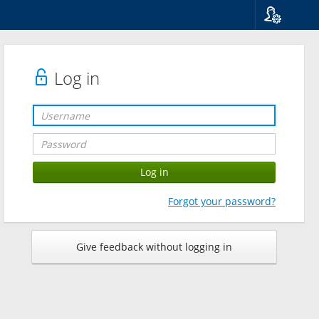
Language
Suomi
Svenska
Log in
English
Forgot your password?
Give feedback without logging in