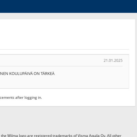
21.01.2025
INEN KOULUPÄIVÄ ON TÄRKEÄ
ments after logging in.
the Wilma logo are registered trademarks of Visma Aquila Oy. All other