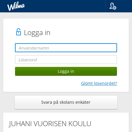
Språk
Suomi
Svenska
Logga in
English
Glömt lösenordet?
Svara på skolans enkäter
JUHANI VUORISEN KOULU