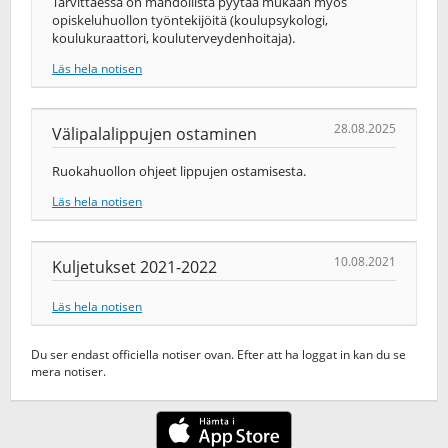
Tarvittaessa on mahdollista pyytää mukaan myös
opiskeluhuollon työntekijöitä (koulupsykologi,
koulukuraattori, kouluterveydenhoitaja).
Läs hela notisen
28.08.2025
Välipalalippujen ostaminen
Ruokahuollon ohjeet lippujen ostamisesta.
Läs hela notisen
10.08.2021
Kuljetukset 2021-2022
Läs hela notisen
Du ser endast officiella notiser ovan. Efter att ha loggat in kan du se
mera notiser.