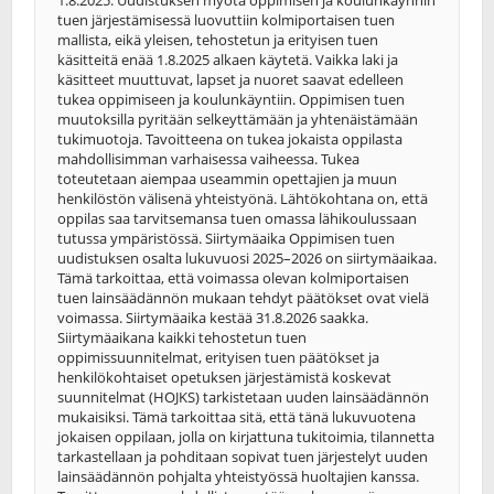
1.8.2025. Uudistuksen myötä oppimisen ja koulunkäynnin
tuen järjestämisessä luovuttiin kolmiportaisen tuen
mallista, eikä yleisen, tehostetun ja erityisen tuen
käsitteitä enää 1.8.2025 alkaen käytetä. Vaikka laki ja
käsitteet muuttuvat, lapset ja nuoret saavat edelleen
tukea oppimiseen ja koulunkäyntiin. Oppimisen tuen
muutoksilla pyritään selkeyttämään ja yhtenäistämään
tukimuotoja. Tavoitteena on tukea jokaista oppilasta
mahdollisimman varhaisessa vaiheessa. Tukea
toteutetaan aiempaa useammin opettajien ja muun
henkilöstön välisenä yhteistyönä. Lähtökohtana on, että
oppilas saa tarvitsemansa tuen omassa lähikoulussaan
tutussa ympäristössä. Siirtymäaika Oppimisen tuen
uudistuksen osalta lukuvuosi 2025–2026 on siirtymäaikaa.
Tämä tarkoittaa, että voimassa olevan kolmiportaisen
tuen lainsäädännön mukaan tehdyt päätökset ovat vielä
voimassa. Siirtymäaika kestää 31.8.2026 saakka.
Siirtymäaikana kaikki tehostetun tuen
oppimissuunnitelmat, erityisen tuen päätökset ja
henkilökohtaiset opetuksen järjestämistä koskevat
suunnitelmat (HOJKS) tarkistetaan uuden lainsäädännön
mukaisiksi. Tämä tarkoittaa sitä, että tänä lukuvuotena
jokaisen oppilaan, jolla on kirjattuna tukitoimia, tilannetta
tarkastellaan ja pohditaan sopivat tuen järjestelyt uuden
lainsäädännön pohjalta yhteistyössä huoltajien kanssa.