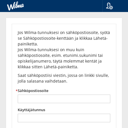
Kieli
Unohditko
Suomi
Svenska
salasanasi?
Jos Wilma-tunnuksesi on sähköpostiosoite, syötä
English
se Sähköpostiosoite-kenttään ja klikkaa Lähetä-
painiketta.
Jos Wilma-tunnuksesi on muu kuin
sähköpostiosoite, esim. etunimi.sukunimi tai
opiskelijanumero, täytä molemmat kentät ja
klikkaa sitten Lähetä-painiketta.
Saat sähköpostiisi viestin, jossa on linkki sivulle,
jolla salasana vaihdetaan.
Sähköpostiosoite
Käyttäjätunnus